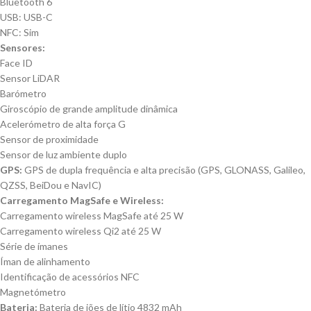
Bluetooth 6
USB: USB-C
NFC: Sim
Sensores:
Face ID
Sensor LiDAR
Barómetro
Giroscópio de grande amplitude dinâmica
Acelerómetro de alta força G
Sensor de proximidade
Sensor de luz ambiente duplo
GPS:
GPS de dupla frequência e alta precisão (GPS, GLONASS, Galileo,
QZSS, BeiDou e NavIC)
Carrega­mento MagSafe e Wireless:
Carrega­mento wireless MagSafe até 25 W
Carrega­mento wireless Qi2 até 25 W
Série de ímanes
Íman de alinhamento
Identificação de acessórios NFC
Magnetómetro
Bateria:
Bateria de iões de lítio 4832 mAh