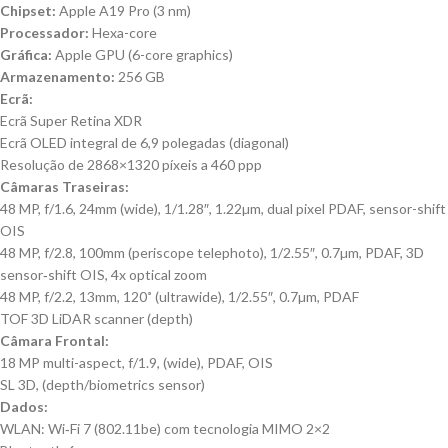
Chipset:
Apple A19 Pro (3 nm)
Processador:
Hexa-core
Gráfica:
Apple GPU (6-core graphics)
Armazenamento:
256 GB
Ecrã:
Ecrã Super Retina XDR
Ecrã OLED integral de 6,9 polegadas (diagonal)
Resolução de 2868×1320 píxeis a 460 ppp
Câmaras Traseiras:
48 MP, f/1.6, 24mm (wide), 1/1.28″, 1.22µm, dual pixel PDAF, sensor-shift
OIS
48 MP, f/2.8, 100mm (periscope telephoto), 1/2.55″, 0.7µm, PDAF, 3D
sensor‑shift OIS, 4x optical zoom
48 MP, f/2.2, 13mm, 120˚ (ultrawide), 1/2.55″, 0.7µm, PDAF
TOF 3D LiDAR scanner (depth)
Câmara Frontal:
18 MP multi-aspect, f/1.9, (wide), PDAF, OIS
SL 3D, (depth/biometrics sensor)
Dados:
WLAN: Wi‑Fi 7 (802.11be) com tecnologia MIMO 2×2