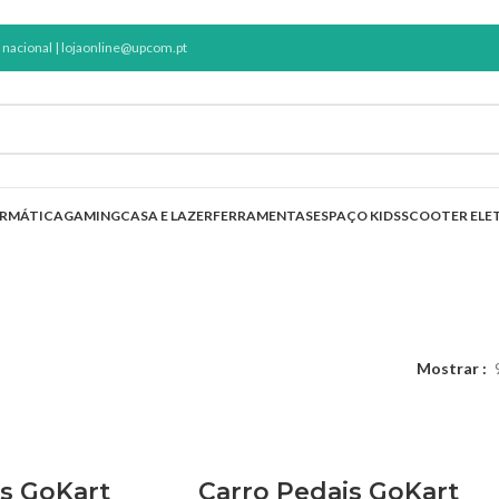
nacional |
lojaonline@upcom.pt
ORMÁTICA
GAMING
CASA E LAZER
FERRAMENTAS
ESPAÇO KIDS
SCOOTER ELE
spaço Kids
Mostrar
is GoKart
Carro Pedais GoKart