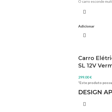
O carro esconde muit
tecnológicas que, alia
o tornam sinónimo de
infantil tem muitas v
motores de 45W, roda
Adicionar
plástico especial e u
que permitirá aos pais
um pequeno carro de r
Carro Elétr
SL 12V Ver
299.00
€
*Este produto possu
DESIGN A
Este carro está progr
inovação tecnológica