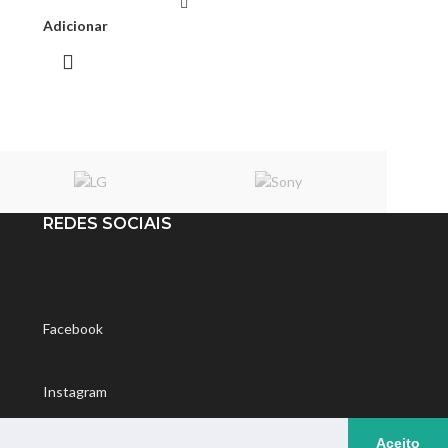
Adicionar
ar
Novo nível de
diversão
O trator certamente trará um sorriso ao
rosto da criança, garantindo-lhe uma
REDES SOCIAIS
dimensão de brincar completamente
diferente. Depois de sentar-se
confortavelmente no assento do motorista, a
criança pode começar a sua diversão.
Facebook
Instagram
Aceito