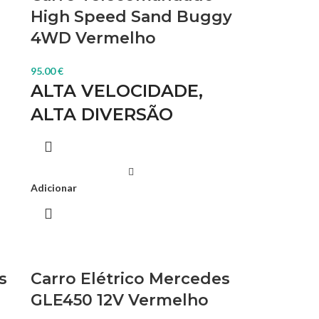
High Speed Sand Buggy
4WD Vermelho
95.00
€
ALTA VELOCIDADE,
ALTA DIVERSÃO
mo
Descubra o modelo RC com o "First Step
dia
Performance" da Absima. Mais de 35 km/h e
potência ao máximo, obterá com este modelo
m
incrível. Claro que será apoiado pela técnica
Adicionar
real do modelo RC.
s
Carro Elétrico Mercedes
GLE450 12V Vermelho