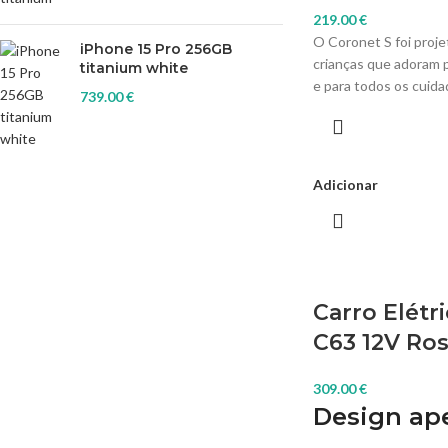
219.00
€
O Coronet S foi proje
iPhone 15 Pro 256GB
crianças que adoram p
titanium white
e para todos os cuid
739.00
€
observá-las a desenvo
habilidades completa
a segurança.
Adicionar
Carro Elétr
C63 12V Ro
309.00
€
Design ape