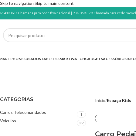
Skip to navigation
Skip to main content
56 413 067 Chamada para rede fixa nacional | 936 058 378 Chamada para rede móvel 
MARTPHONES
USADOS
TABLETS
SMARTWATCH
GADGETS
ACESSÓRIOS
INF
E
CATEGORIAS
Início
/
Espaço Kids
Carros Telecomandados
1
Veiculos
29
Carro Peda