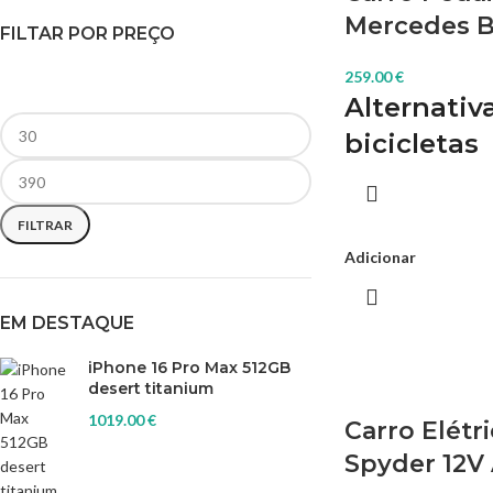
Mercedes B
FILTAR POR PREÇO
259.00
€
Alternativ
bicicletas
Uma alternativa fantás
scooters , trazendo 
FILTRAR
se imagina. O kart é 
agradável ao ar livre,
Adicionar
caminhadas e viagen
caráter completament
EM DESTAQUE
iPhone 16 Pro Max 512GB
desert titanium
1019.00
€
Carro Elétr
Spyder 12V