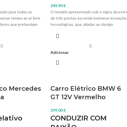
249.90
€
tado para todas as
O modelo apresentado sob o signo da estre
assar tempo ao ar livre
de três pontas esconde inúmeras inovaçõe
adores que pretendam
tecnológicas, que, aliadas ao design
lver e adquirir
apelativo, o tornam sinónimo de
mente novas, com toda
exclusividade. Se desde os primeiros anos 
vida o seu filho fica fascinado pelos veículo
pelos quais passa a caminhar, deixe-o muito
Adicionar
feliz dando-lhe o seu próprio Mercedes CLS
Marca Do Veículo – Mercedes. Velocidade –
– 5 km/h. Motor 2x 45W. Sistema De
Travagem – Automático quando o pedal do
acelerador é libertado. Peso Máximo
Suportado – 30 Kg. Bateria 1x 12V / 4.5A.
ico Mercedes
Carro Elétrico BMW 6
Autonomia – 1 – 2 Horas. Tempo De Carga 
sa
GT 12V Vermelho
Até 8 horas.
299.00
€
lativo
CONDUZIR COM