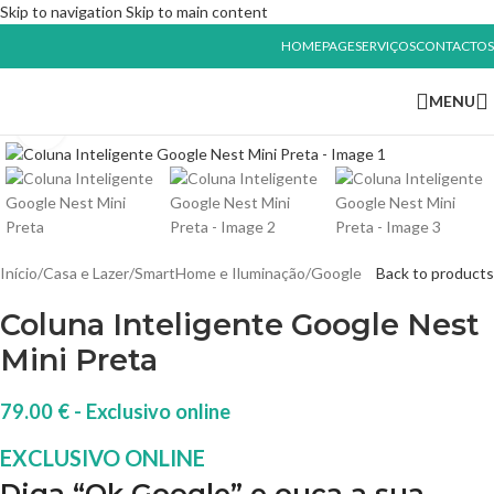
Skip to navigation
Skip to main content
HOMEPAGE
SERVIÇOS
CONTACTOS
MENU
Click to enlarge
Início
/
Casa e Lazer
/
SmartHome e Iluminação
/
Google
Back to products
Coluna Inteligente Google Nest
Mini Preta
79.00
€
Diga “Ok Google” e ouça a sua