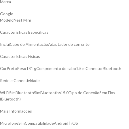
Marca
Google
ModeloNest Mini
Características Específicas
IncluiCabo de AlimentaçãoAdaptador de corrente
Características Físicas
CorPretoPeso181 gComprimento do cabo1.5 mConectorBluetooth
Rede e Conectividade
Wi-FiSimBluetoothSimBluetoothV. 5.0Tipo de ConexãoSem Fios
(Bluetooth)
Mais Informações
MicrofoneSimCompatibilidadeAndroid | iOS